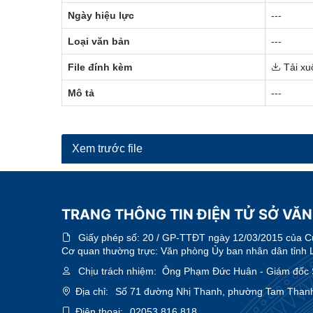
Ngày hiệu lực
---
Loại văn bản
---
File đính kèm
Tải xu
Mô tả
---
Xem trước file
TRANG THÔNG TIN ĐIỆN TỬ SỞ VĂN
Giấy phép số:
20 / GP-TTĐT ngày 12/03/2015 của Cục
Cơ quan thường trực: Văn phòng Ủy ban nhân dân tỉnh 
Chịu trách nhiệm:
Ông Phạm Đức Huân - Giám đốc Sở
Địa chỉ:
Số 71 đường Nhị Thanh, phường Tam Thanh
Điện thoại:
02053.816.818