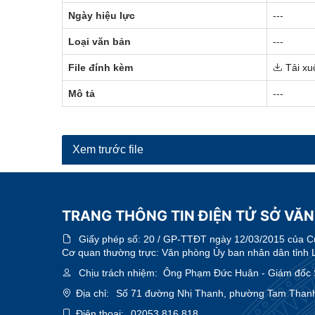
Ngày hiệu lực
---
Loại văn bản
---
File đính kèm
Tải xu
Mô tả
---
Xem trước file
TRANG THÔNG TIN ĐIỆN TỬ SỞ VĂN
Giấy phép số:
20 / GP-TTĐT ngày 12/03/2015 của Cục
Cơ quan thường trực: Văn phòng Ủy ban nhân dân tỉnh 
Chịu trách nhiệm:
Ông Phạm Đức Huân - Giám đốc Sở
Địa chỉ:
Số 71 đường Nhị Thanh, phường Tam Thanh
Điện thoại:
02053.816.818