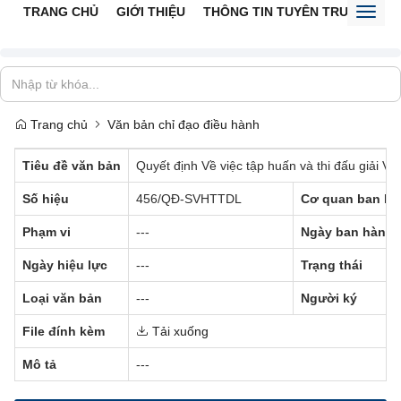
TRANG CHỦ
GIỚI THIỆU
THÔNG TIN TUYÊN TRUYỀN
V
Toggl
naviga
Trang chủ
Văn bản chỉ đạo điều hành
Tiêu đề văn bản
Quyết định Về việc tập huấn và thi đấu giải Vô
Số hiệu
456/QĐ-SVHTTDL
Cơ quan ban hà
Phạm vi
---
Ngày ban hành
Ngày hiệu lực
---
Trạng thái
Loại văn bản
---
Người ký
File đính kèm
Tải xuống
Mô tả
---