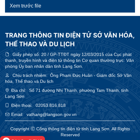
Xem trước file
TRANG THÔNG TIN ĐIỆN TỬ SỞ VĂN HÓA,
THỂ THAO VÀ DU LỊCH
Giấy phép số:
20 / GP-TTĐT ngày 12/03/2015 của Cục phát
thanh, truyền hình và điện tử thông tin Cơ quan thường trực: Văn
phòng Ủy ban nhân dân tỉnh Lạng Sơn.
Chịu trách nhiệm:
Ông Phạm Đức Huân - Giám đốc Sở Văn
hóa, Thể thao và Du lịch
Địa chỉ:
Số 71 đường Nhị Thanh, phường Tam Thanh, tỉnh
Lạng Sơn
Điện thoại:
02053.816.818
Email:
vathang@langson.gov.vn
Copyright Ⓒ Cổng thông tin điện tử tỉnh Lạng Sơn. All Rights
Reserved