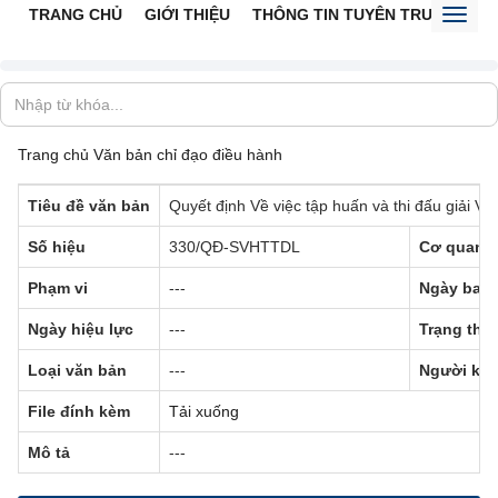
TRANG CHỦ
GIỚI THIỆU
THÔNG TIN TUYÊN TRUYỀN
V
Toggl
naviga
Trang chủ
Văn bản chỉ đạo điều hành
Tiêu đề văn bản
Quyết định Về việc tập huấn và thi đấu giải V
Số hiệu
330/QĐ-SVHTTDL
Cơ quan 
Phạm vi
---
Ngày ban
Ngày hiệu lực
---
Trạng thái
Loại văn bản
---
Người ký
File đính kèm
Tải xuống
Mô tả
---