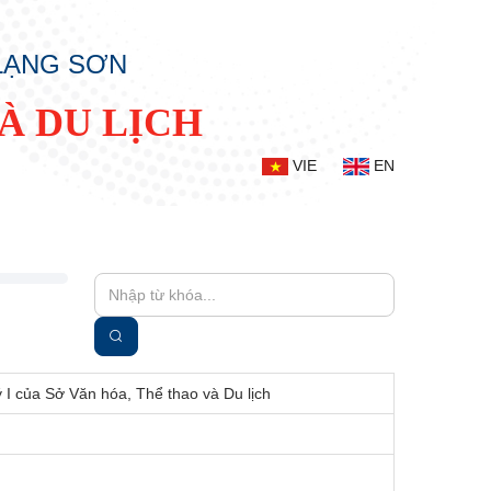
 LẠNG SƠN
À DU LỊCH
VIE
EN
 I của Sở Văn hóa, Thể thao và Du lịch