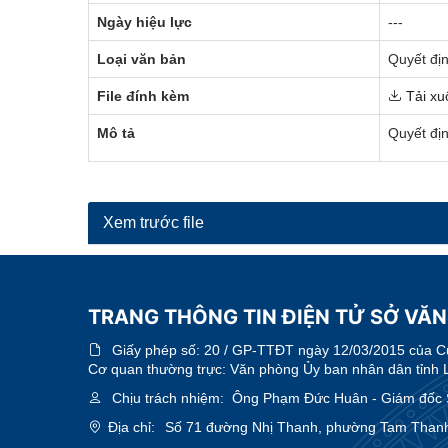
Ngày hiệu lực
---
Loại văn bản
Quyết đị
File đính kèm
Tải xu
Mô tả
Quyết địn
Xem trước file
TRANG THÔNG TIN ĐIỆN TỬ SỞ VĂN
Giấy phép số:
20 / GP-TTĐT ngày 12/03/2015 của Cục
Cơ quan thường trực: Văn phòng Ủy ban nhân dân tỉnh 
Chịu trách nhiệm:
Ông Phạm Đức Huân - Giám đốc Sở
Địa chỉ:
Số 71 đường Nhị Thanh, phường Tam Thanh