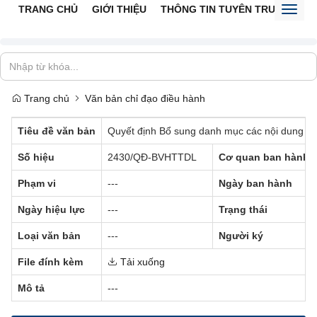
TRANG CHỦ
GIỚI THIỆU
THÔNG TIN TUYÊN TRUYỀN
V
Toggl
naviga
Trang chủ
Văn bản chỉ đạo điều hành
Tiêu đề văn bản
Quyết định Bổ sung danh mục các nội dung thi
Số hiệu
2430/QĐ-BVHTTDL
Cơ quan ban hành
Phạm vi
---
Ngày ban hành
Ngày hiệu lực
---
Trạng thái
Loại văn bản
---
Người ký
File đính kèm
Tải xuống
Mô tả
---