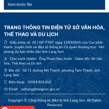
Xem trước file
TRANG THÔNG TIN ĐIỆN TỬ SỞ VĂN HÓA,
THỂ THAO VÀ DU LỊCH
Giấy phép số:
20 / GP-TTĐT ngày 12/03/2015 của Cục phát
thanh, truyền hình và điện tử thông tin Cơ quan thường trực: Văn
phòng Ủy ban nhân dân tỉnh Lạng Sơn.
Chịu trách nhiệm:
Ông Phạm Đức Huân - Giám đốc Sở Văn
hóa, Thể thao và Du lịch
Địa chỉ:
Số 71 đường Nhị Thanh, phường Tam Thanh, tỉnh
Lạng Sơn
Điện thoại:
02053.816.818
Email:
vathang@langson.gov.vn
Copyright Ⓒ Cổng thông tin điện tử tỉnh Lạng Sơn. All Rights
Reserved