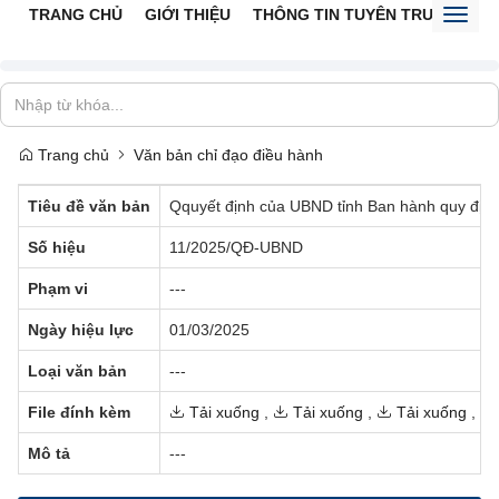
TRANG CHỦ
GIỚI THIỆU
THÔNG TIN TUYÊN TRUYỀN
V
Toggl
naviga
Trang chủ
Văn bản chỉ đạo điều hành
Tiêu đề văn bản
Qquyết định của UBND tỉnh Ban hành quy định đ
Số hiệu
11/2025/QĐ-UBND
Phạm vi
---
Ngày hiệu lực
01/03/2025
Loại văn bản
---
File đính kèm
Tải xuống
,
Tải xuống
,
Tải xuống
,
Mô tả
---