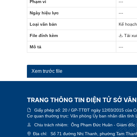
Phạm vi
---
Ngày hiệu lực
---
Loại văn bản
Kế hoạch
File đính kèm
Tải xu
Mô tả
---
Xem trước file
TRANG THÔNG TIN ĐIỆN TỬ SỞ VĂN
Giấy phép số:
20 / GP-TTĐT ngày 12/03/2015 của Cục
Cơ quan thường trực: Văn phòng Ủy ban nhân dân tỉnh 
Chịu trách nhiệm:
Ông Phạm Đức Huân - Giám đốc Sở
Địa chỉ:
Số 71 đường Nhị Thanh, phường Tam Thanh