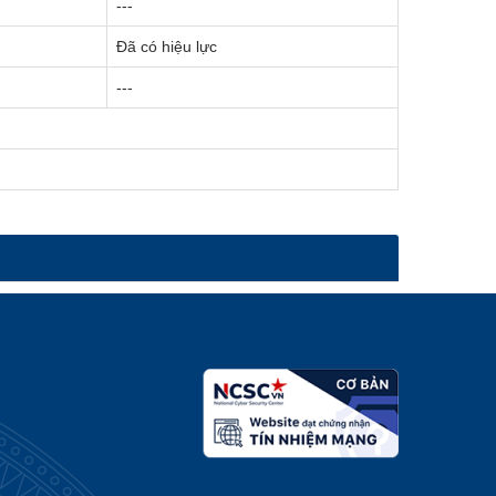
---
Đã có hiệu lực
---