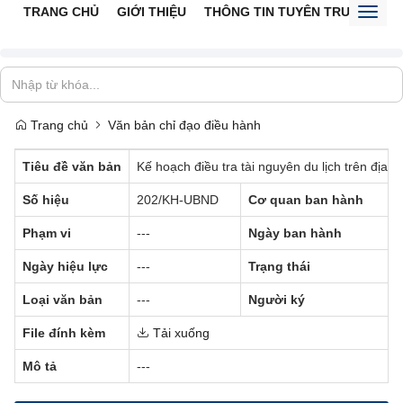
TRANG CHỦ
GIỚI THIỆU
THÔNG TIN TUYÊN TRUYỀN
V
Toggl
naviga
Trang chủ
Văn bản chỉ đạo điều hành
Tiêu đề văn bản
Kế hoạch điều tra tài nguyên du lịch trên địa 
Số hiệu
202/KH-UBND
Cơ quan ban hành
-
Phạm vi
---
Ngày ban hành
Ngày hiệu lực
---
Trạng thái
Loại văn bản
---
Người ký
-
File đính kèm
Tải xuống
Mô tả
---