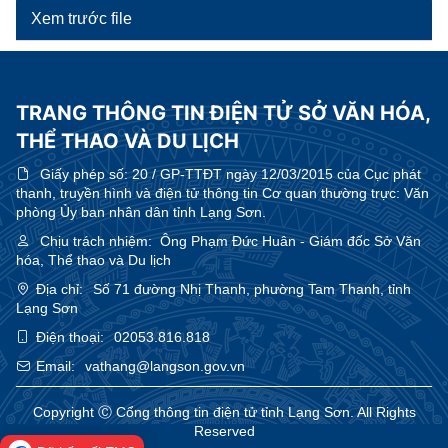
Xem trước file
TRANG THÔNG TIN ĐIỆN TỬ SỞ VĂN HÓA,
THỂ THAO VÀ DU LỊCH
Giấy phép số:
20 / GP-TTĐT ngày 12/03/2015 của Cục phát
thanh, truyền hình và điện tử thông tin Cơ quan thường trực: Văn
phòng Ủy ban nhân dân tỉnh Lạng Sơn.
Chịu trách nhiệm:
Ông Phạm Đức Huân - Giám đốc Sở Văn
hóa, Thể thao và Du lịch
Địa chỉ:
Số 71 đường Nhị Thanh, phường Tam Thanh, tỉnh
Lạng Sơn
Điện thoại:
02053.816.818
Email:
vathang@langson.gov.vn
Copyright Ⓒ Cổng thông tin điện tử tỉnh Lạng Sơn. All Rights
Reserved