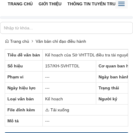
TRANG CHỦ
GIỚI THIỆU
THÔNG TIN TUYÊN TRUYỀN
V
Toggl
naviga
Trang chủ
Văn bản chỉ đạo điều hành
Tiêu đề văn bản
Kế hoạch của Sở VHTTDL điều tra tài nguyên d
Số hiệu
157/KH-SVHTTDL
Cơ quan ban hà
Phạm vi
---
Ngày ban hành
Ngày hiệu lực
---
Trạng thái
Loại văn bản
Kế hoạch
Người ký
File đính kèm
Tải xuống
Mô tả
---