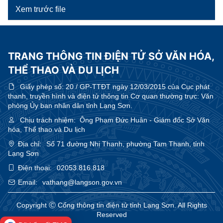
Xem trước file
TRANG THÔNG TIN ĐIỆN TỬ SỞ VĂN HÓA,
THỂ THAO VÀ DU LỊCH
Giấy phép số:
20 / GP-TTĐT ngày 12/03/2015 của Cục phát
thanh, truyền hình và điện tử thông tin Cơ quan thường trực: Văn
phòng Ủy ban nhân dân tỉnh Lạng Sơn.
Chịu trách nhiệm:
Ông Phạm Đức Huân - Giám đốc Sở Văn
hóa, Thể thao và Du lịch
Địa chỉ:
Số 71 đường Nhị Thanh, phường Tam Thanh, tỉnh
Lạng Sơn
Điện thoại:
02053.816.818
Email:
vathang@langson.gov.vn
Copyright Ⓒ Cổng thông tin điện tử tỉnh Lạng Sơn. All Rights
Reserved