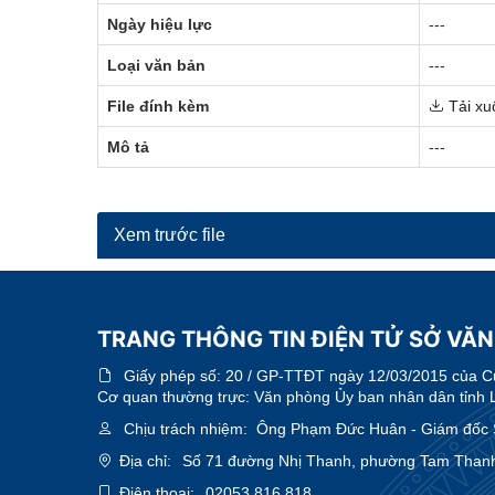
Ngày hiệu lực
---
Loại văn bản
---
File đính kèm
Tải xu
Mô tả
---
Xem trước file
TRANG THÔNG TIN ĐIỆN TỬ SỞ VĂN
Giấy phép số:
20 / GP-TTĐT ngày 12/03/2015 của Cục
Cơ quan thường trực: Văn phòng Ủy ban nhân dân tỉnh 
Chịu trách nhiệm:
Ông Phạm Đức Huân - Giám đốc Sở
Địa chỉ:
Số 71 đường Nhị Thanh, phường Tam Thanh
Điện thoại:
02053.816.818