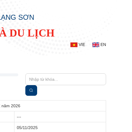
 LẠNG SƠN
À DU LỊCH
VIE
EN
 X năm 2026
---
05/11/2025