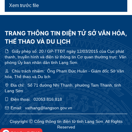
Xem trước file
TRANG THÔNG TIN ĐIỆN TỬ SỞ VĂN HÓA,
THỂ THAO VÀ DU LỊCH
Giấy phép số:
20 / GP-TTĐT ngày 12/03/2015 của Cục phát
thanh, truyền hình và điện tử thông tin Cơ quan thường trực: Văn
phòng Ủy ban nhân dân tỉnh Lạng Sơn.
Chịu trách nhiệm:
Ông Phạm Đức Huân - Giám đốc Sở Văn
hóa, Thể thao và Du lịch
Địa chỉ:
Số 71 đường Nhị Thanh, phường Tam Thanh, tỉnh
Lạng Sơn
Điện thoại:
02053.816.818
Email:
vathang@langson.gov.vn
Copyright Ⓒ Cổng thông tin điện tử tỉnh Lạng Sơn. All Rights
Reserved