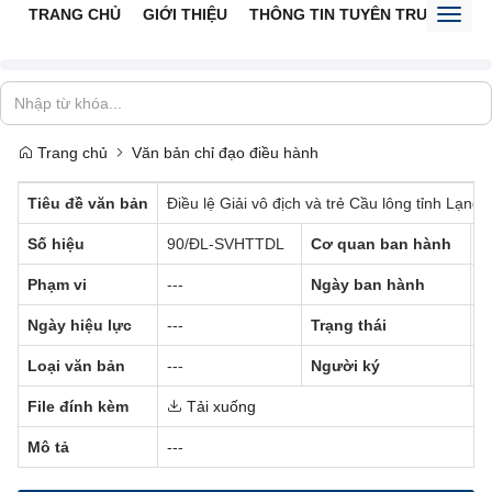
TRANG CHỦ
GIỚI THIỆU
THÔNG TIN TUYÊN TRUYỀN
V
Toggl
naviga
Trang chủ
Văn bản chỉ đạo điều hành
Tiêu đề văn bản
Điều lệ Giải vô địch và trẻ Cầu lông tỉnh Lạn
Số hiệu
90/ĐL-SVHTTDL
Cơ quan ban hành
--
Phạm vi
---
Ngày ban hành
0
Ngày hiệu lực
---
Trạng thái
Đ
Loại văn bản
---
Người ký
--
File đính kèm
Tải xuống
Mô tả
---