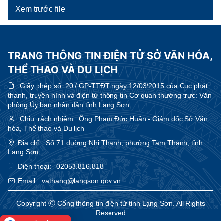
Xem trước file
TRANG THÔNG TIN ĐIỆN TỬ SỞ VĂN HÓA,
THỂ THAO VÀ DU LỊCH
Giấy phép số:
20 / GP-TTĐT ngày 12/03/2015 của Cục phát
thanh, truyền hình và điện tử thông tin Cơ quan thường trực: Văn
phòng Ủy ban nhân dân tỉnh Lạng Sơn.
Chịu trách nhiệm:
Ông Phạm Đức Huân - Giám đốc Sở Văn
hóa, Thể thao và Du lịch
Địa chỉ:
Số 71 đường Nhị Thanh, phường Tam Thanh, tỉnh
Lạng Sơn
Điện thoại:
02053.816.818
Email:
vathang@langson.gov.vn
Copyright Ⓒ Cổng thông tin điện tử tỉnh Lạng Sơn. All Rights
Reserved