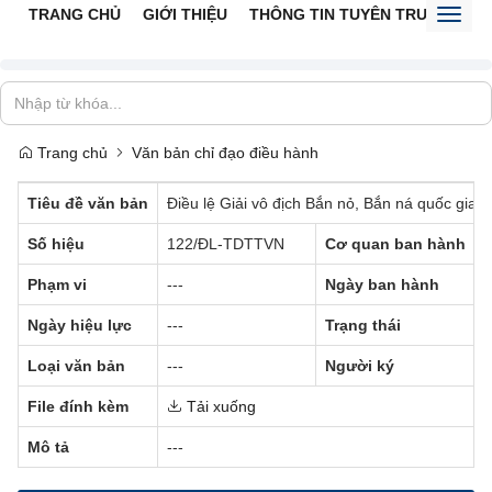
TRANG CHỦ
GIỚI THIỆU
THÔNG TIN TUYÊN TRUYỀN
V
Toggl
naviga
Trang chủ
Văn bản chỉ đạo điều hành
Tiêu đề văn bản
Điều lệ Giải vô địch Bắn nỏ, Bắn ná quốc gia l
Số hiệu
122/ĐL-TDTTVN
Cơ quan ban hành
Phạm vi
---
Ngày ban hành
Ngày hiệu lực
---
Trạng thái
Loại văn bản
---
Người ký
File đính kèm
Tải xuống
Mô tả
---