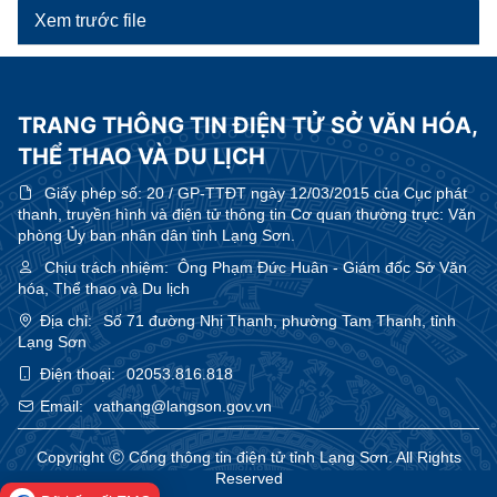
Xem trước file
TRANG THÔNG TIN ĐIỆN TỬ SỞ VĂN HÓA,
THỂ THAO VÀ DU LỊCH
Giấy phép số:
20 / GP-TTĐT ngày 12/03/2015 của Cục phát
thanh, truyền hình và điện tử thông tin Cơ quan thường trực: Văn
phòng Ủy ban nhân dân tỉnh Lạng Sơn.
Chịu trách nhiệm:
Ông Phạm Đức Huân - Giám đốc Sở Văn
hóa, Thể thao và Du lịch
Địa chỉ:
Số 71 đường Nhị Thanh, phường Tam Thanh, tỉnh
Lạng Sơn
Điện thoại:
02053.816.818
Email:
vathang@langson.gov.vn
Copyright Ⓒ Cổng thông tin điện tử tỉnh Lạng Sơn. All Rights
Reserved