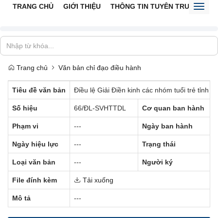
TRANG CHỦ
GIỚI THIỆU
THÔNG TIN TUYÊN TRUYỀN
V
Toggl
naviga
Trang chủ
Văn bản chỉ đạo điều hành
Tiêu đề văn bản
Điều lệ Giải Điền kinh các nhóm tuổi trẻ tỉnh
Số hiệu
66/ĐL-SVHTTDL
Cơ quan ban hành
Phạm vi
---
Ngày ban hành
Ngày hiệu lực
---
Trạng thái
Loại văn bản
---
Người ký
File đính kèm
Tải xuống
Mô tả
---