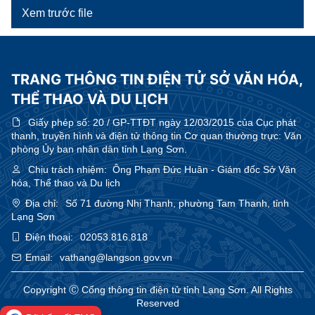
Xem trước file
TRANG THÔNG TIN ĐIỆN TỬ SỞ VĂN HÓA,
THỂ THAO VÀ DU LỊCH
Giấy phép số:
20 / GP-TTĐT ngày 12/03/2015 của Cục phát
thanh, truyền hình và điện tử thông tin Cơ quan thường trực: Văn
phòng Ủy ban nhân dân tỉnh Lạng Sơn.
Chịu trách nhiệm:
Ông Phạm Đức Huân - Giám đốc Sở Văn
hóa, Thể thao và Du lịch
Địa chỉ:
Số 71 đường Nhị Thanh, phường Tam Thanh, tỉnh
Lạng Sơn
Điện thoại:
02053.816.818
Email:
vathang@langson.gov.vn
Copyright Ⓒ Cổng thông tin điện tử tỉnh Lạng Sơn. All Rights
Reserved