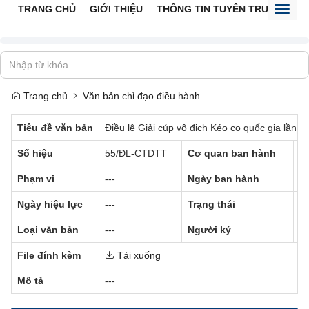
TRANG CHỦ
GIỚI THIỆU
THÔNG TIN TUYÊN TRUYỀN
V
Toggl
naviga
Trang chủ
Văn bản chỉ đạo điều hành
Tiêu đề văn bản
Điều lệ Giải cúp vô địch Kéo co quốc gia lần t
Số hiệu
55/ĐL-CTDTT
Cơ quan ban hành
--
Phạm vi
---
Ngày ban hành
0
Ngày hiệu lực
---
Trạng thái
Đã
Loại văn bản
---
Người ký
--
File đính kèm
Tải xuống
Mô tả
---