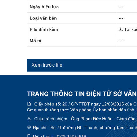
Ngày hiệu lực
---
Loại văn bản
---
File đính kèm
Tải xu
Mô tả
---
Xem trước file
TRANG THÔNG TIN ĐIỆN TỬ SỞ VĂN
Giấy phép số:
20 / GP-TTĐT ngày 12/03/2015 của Cục
Cơ quan thường trực: Văn phòng Ủy ban nhân dân tỉnh 
Chịu trách nhiệm:
Ông Phạm Đức Huân - Giám đốc Sở
Địa chỉ:
Số 71 đường Nhị Thanh, phường Tam Thanh
Điện thoại:
02053.816.818