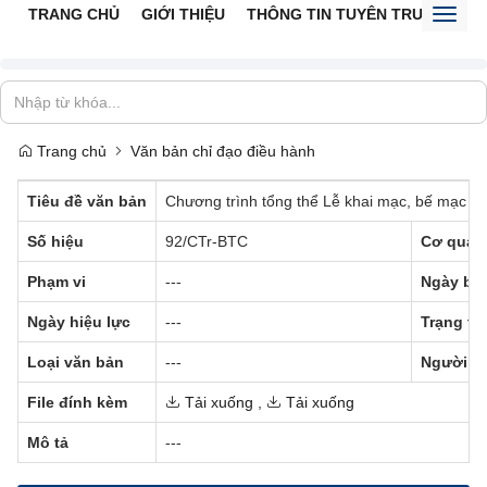
TRANG CHỦ
GIỚI THIỆU
THÔNG TIN TUYÊN TRUYỀN
V
Toggl
naviga
Trang chủ
Văn bản chỉ đạo điều hành
Tiêu đề văn bản
Chương trình tổng thể Lễ khai mạc, bế mạc và 
Số hiệu
92/CTr-BTC
Cơ quan
Phạm vi
---
Ngày ba
Ngày hiệu lực
---
Trạng th
Loại văn bản
---
Người k
File đính kèm
Tải xuống
,
Tải xuống
Mô tả
---