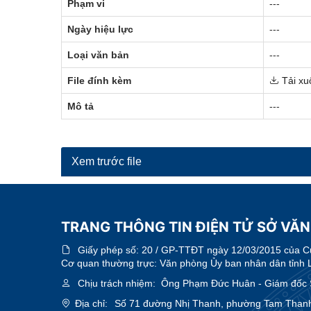
Phạm vi
---
Ngày hiệu lực
---
Loại văn bản
---
File đính kèm
Tải xu
Mô tả
---
Xem trước file
TRANG THÔNG TIN ĐIỆN TỬ SỞ VĂN
Giấy phép số:
20 / GP-TTĐT ngày 12/03/2015 của Cục
Cơ quan thường trực: Văn phòng Ủy ban nhân dân tỉnh 
Chịu trách nhiệm:
Ông Phạm Đức Huân - Giám đốc Sở
Địa chỉ:
Số 71 đường Nhị Thanh, phường Tam Thanh