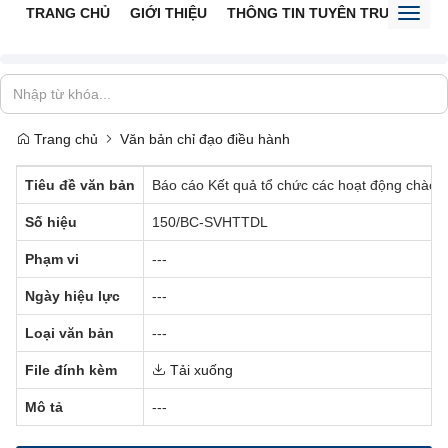
TRANG CHỦ
GIỚI THIỆU
THÔNG TIN TUYÊN TRUYỀN
V
Toggl
naviga
Trang chủ
Văn bản chỉ đạo điều hành
Tiêu đề văn bản
Báo cáo Kết quả tổ chức các hoạt động chào 
Số hiệu
150/BC-SVHTTDL
Phạm vi
---
Ngày hiệu lực
---
Loại văn bản
---
File đính kèm
Tải xuống
Mô tả
---