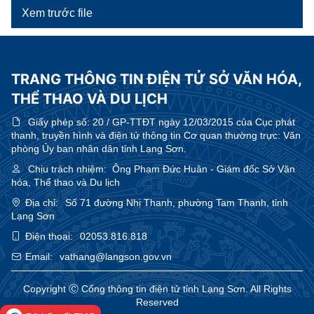
Xem trước file
TRANG THÔNG TIN ĐIỆN TỬ SỞ VĂN HÓA,
THỂ THAO VÀ DU LỊCH
Giấy phép số:
20 / GP-TTĐT ngày 12/03/2015 của Cục phát
thanh, truyền hình và điện tử thông tin Cơ quan thường trực: Văn
phòng Ủy ban nhân dân tỉnh Lạng Sơn.
Chịu trách nhiệm:
Ông Phạm Đức Huân - Giám đốc Sở Văn
hóa, Thể thao và Du lịch
Địa chỉ:
Số 71 đường Nhị Thanh, phường Tam Thanh, tỉnh
Lạng Sơn
Điện thoại:
02053.816.818
Email:
vathang@langson.gov.vn
Copyright Ⓒ Cổng thông tin điện tử tỉnh Lạng Sơn. All Rights
Reserved