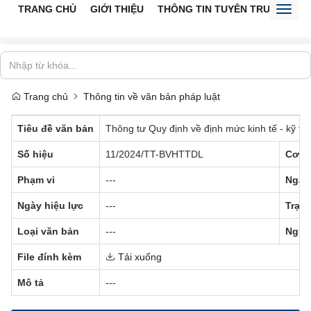
TRANG CHỦ
GIỚI THIỆU
THÔNG TIN TUYÊN TRUYỀN
V
Toggl
naviga
Trang chủ
Thông tin về văn bản pháp luật
Tiêu đề văn bản
Thông tư Quy định về định mức kinh tế - kỹ thu
Số hiệu
11/2024/TT-BVHTTDL
Cơ q
Phạm vi
---
Ngày
Ngày hiệu lực
---
Trạng
Loại văn bản
---
Ngườ
File đính kèm
Tải xuống
Mô tả
---