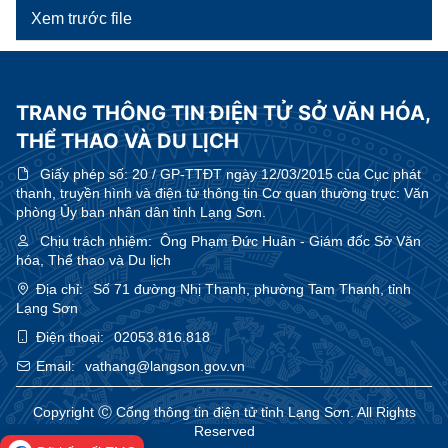
Xem trước file
TRANG THÔNG TIN ĐIỆN TỬ SỞ VĂN HÓA,
THỂ THAO VÀ DU LỊCH
Giấy phép số:
20 / GP-TTĐT ngày 12/03/2015 của Cục phát
thanh, truyền hình và điện tử thông tin Cơ quan thường trực: Văn
phòng Ủy ban nhân dân tỉnh Lạng Sơn.
Chịu trách nhiệm:
Ông Phạm Đức Huân - Giám đốc Sở Văn
hóa, Thể thao và Du lịch
Địa chỉ:
Số 71 đường Nhị Thanh, phường Tam Thanh, tỉnh
Lạng Sơn
Điện thoại:
02053.816.818
Email:
vathang@langson.gov.vn
Copyright Ⓒ Cổng thông tin điện tử tỉnh Lạng Sơn. All Rights
Reserved