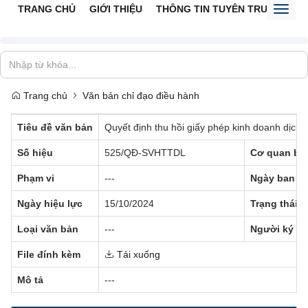
TRANG CHỦ
GIỚI THIỆU
THÔNG TIN TUYÊN TRUYỀN
V
Toggl
naviga
Trang chủ
Văn bản chỉ đạo điều hành
Tiêu đề văn bản
Quyết định thu hồi giấy phép kinh doanh dịch
Số hiệu
525/QĐ-SVHTTDL
Cơ quan ba
Phạm vi
---
Ngày ban h
Ngày hiệu lực
15/10/2024
Trạng thái
Loại văn bản
---
Người ký
File đính kèm
Tải xuống
Mô tả
---