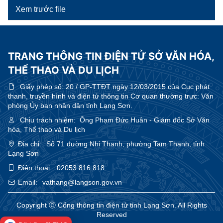
Xem trước file
TRANG THÔNG TIN ĐIỆN TỬ SỞ VĂN HÓA,
THỂ THAO VÀ DU LỊCH
Giấy phép số:
20 / GP-TTĐT ngày 12/03/2015 của Cục phát
thanh, truyền hình và điện tử thông tin Cơ quan thường trực: Văn
phòng Ủy ban nhân dân tỉnh Lạng Sơn.
Chịu trách nhiệm:
Ông Phạm Đức Huân - Giám đốc Sở Văn
hóa, Thể thao và Du lịch
Địa chỉ:
Số 71 đường Nhị Thanh, phường Tam Thanh, tỉnh
Lạng Sơn
Điện thoại:
02053.816.818
Email:
vathang@langson.gov.vn
Copyright Ⓒ Cổng thông tin điện tử tỉnh Lạng Sơn. All Rights
Reserved