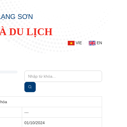
 LẠNG SƠN
À DU LỊCH
VIE
EN
 hóa
---
01/10/2024