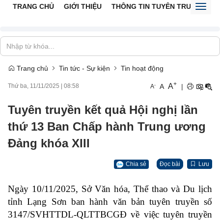
TRANG CHỦ
GIỚI THIỆU
THÔNG TIN TUYÊN TRUYỀN
V
Toggl
naviga
Trang chủ
Tin tức - Sự kiện
Tin hoạt động
+
A
-
A
|
Thứ ba, 11/11/2025
|
08:58
A
Tuyên truyền kết quả Hội nghị lần
thứ 13 Ban Chấp hành Trung ương
Đảng khóa XIII
Chia sẻ
Đọc bài
Lưu
Ngày 10/11/2025, Sở Văn hóa, Thể thao và Du lịch
tỉnh Lạng Sơn ban hành văn bản tuyên truyền số
3147/SVHTTDL-QLTTBCGĐ về việc tuyên truyền