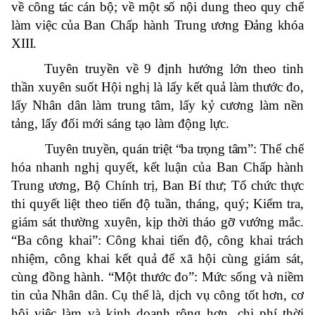
về công tác cán bộ; về một số nội dung theo quy chế
làm việc của Ban Chấp hành Trung ương Đảng khóa
XIII.
Tuyên truyền về 9 định hướng lớn theo tinh
thần xuyên suốt Hội nghị là lấy kết quả làm thước đo,
lấy Nhân dân làm trung tâm, lấy kỷ cương làm nền
tảng, lấy đối mới sáng tạo làm động lực.
Tuyên truyền, quán triệt “ba trọng tâm”
: Thể chế
hóa nhanh nghị quyết, kết luận của Ban Chấp hành
Trung ương, Bộ Chính trị, Ban Bí thư; Tổ chức thực
thi quyết liệt theo tiến độ tuần, tháng, quý; Kiểm tra,
giám sát thường xuyên, kịp thời tháo gỡ vướng mắc.
“Ba công khai”:
Công khai tiến độ, công khai trách
nhiệm, công khai kết quả để xã hội cùng giám sát,
cùng đồng hành. “Một thước đo”:
Mức sống và niềm
tin của Nhân dân. Cụ thể là, dịch vụ công tốt hơn, cơ
hội việc làm và kinh doanh rộng hơn, chi phí thời