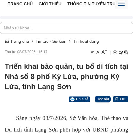
TRANG CHỦ
GIỚI THIỆU
THÔNG TIN TUYÊN TRUYỀN
V
Toggl
naviga
Trang chủ
Tin tức - Sự kiện
Tin hoạt động
+
A
-
A
|
Thứ tư, 08/07/2026
|
15:17
A
Triển khai bảo quản, tu bổ di tích tại
Nhà số 8 phố Kỳ Lừa, phường Kỳ
Lừa, tỉnh Lạng Sơn
Chia sẻ
Đọc bài
Lưu
Sáng ngày 08/7/2026, Sở Văn hóa, Thể thao và
Du lịch tỉnh Lạng Sơn phối hợp với UBND phường