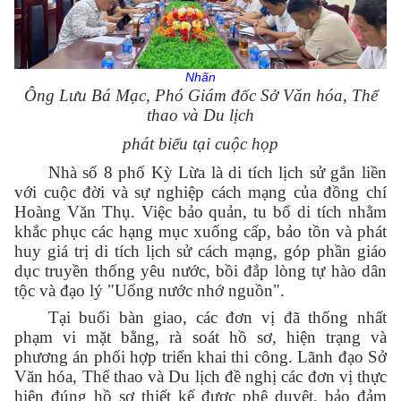
Nhãn
Ông Lưu Bá Mạc, Phó Giám đốc Sở Văn hóa, Thể
thao và Du lịch
phát biểu tại cuộc họp
Nhà số 8 phố Kỳ Lừa là di tích lịch sử gắn liền
với cuộc đời và sự nghiệp cách mạng của đồng chí
Hoàng Văn Thụ. Việc bảo quản, tu bổ di tích nhằm
khắc phục các hạng mục xuống cấp, bảo tồn và phát
huy giá trị di tích lịch sử cách mạng, góp phần giáo
dục truyền thống yêu nước, bồi đắp lòng tự hào dân
tộc và đạo lý "Uống nước nhớ nguồn".
Tại buổi bàn giao, các đơn vị đã thống nhất
phạm vi mặt bằng, rà soát hồ sơ, hiện trạng và
phương án phối hợp triển khai thi công. Lãnh đạo Sở
Văn hóa, Thể thao và Du lịch đề nghị các đơn vị thực
hiện đúng hồ sơ thiết kế được phê duyệt, bảo đảm