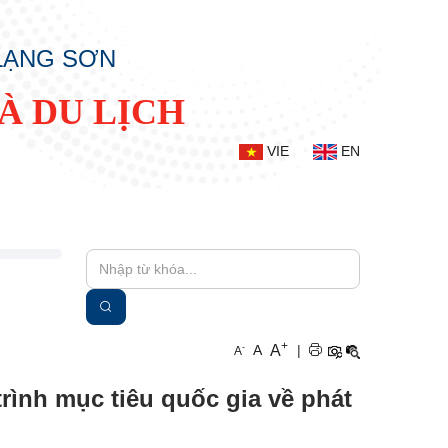
 LẠNG SƠN
À DU LỊCH
VIE
EN
+
A
-
A
|
A
ình mục tiêu quốc gia về phát