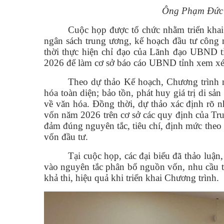
Ông Phạm Đức H
Cuộc họp được tổ chức nhằm triển kha
ngân sách trung ương, kế hoạch đầu tư công 
thời thực hiện chỉ đạo của Lãnh đạo UBND t
2026 để làm cơ sở báo cáo UBND tỉnh xem xét
Theo dự thảo Kế hoạch, Chương trình mụ
hóa toàn diện; bảo tồn, phát huy giá trị di sả
về văn hóa. Đồng thời, dự thảo xác định rõ 
vốn năm 2026 trên cơ sở các quy định của Tr
đảm đúng nguyên tắc, tiêu chí, định mức theo
vốn đầu tư.
Tại cuộc họp, các đại biểu đã thảo luậ
vào nguyên tắc phân bổ nguồn vốn, nhu cầu t
khả thi, hiệu quả khi triển khai Chương trình.