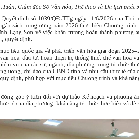
uân, Giám đốc Sở Văn hóa, Thể thao và Du lịch phát bi
i Quyết định số 1039/QĐ-TTg ngày 11/6/2026 của Thủ t
ngân sách trung ương năm 2026 thực hiện Chương trình m
ỉnh Lạng Sơn về việc khẩn trương hoàn thành phương án
, quyết định.
c tiêu quốc gia về phát triển văn hóa giai đoạn 2025–20
n văn hóa; đầu tư, hoàn thiện hệ thống thiết chế văn hóa 
nhiệm vụ của các sở, ngành, địa phương trong tổ chức th
ung ương, chỉ đạo của UBND tỉnh và nhu cầu thực tế của
 quy định, phù hợp với mục tiêu Chương trình và khả năn
n, đóng góp ý kiến đối với dự thảo Kế hoạch và phương 
hực tế của địa phương, khả năng tổ chức thực hiện và đề