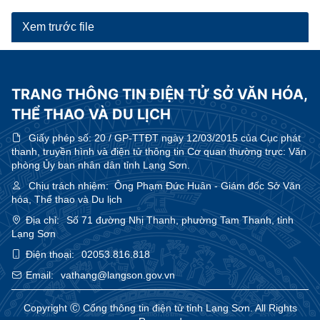
Xem trước file
TRANG THÔNG TIN ĐIỆN TỬ SỞ VĂN HÓA,
THỂ THAO VÀ DU LỊCH
Giấy phép số:
20 / GP-TTĐT ngày 12/03/2015 của Cục phát
thanh, truyền hình và điện tử thông tin Cơ quan thường trực: Văn
phòng Ủy ban nhân dân tỉnh Lạng Sơn.
Chịu trách nhiệm:
Ông Phạm Đức Huân - Giám đốc Sở Văn
hóa, Thể thao và Du lịch
Địa chỉ:
Số 71 đường Nhị Thanh, phường Tam Thanh, tỉnh
Lạng Sơn
Điện thoại:
02053.816.818
Email:
vathang@langson.gov.vn
Copyright Ⓒ Cổng thông tin điện tử tỉnh Lạng Sơn. All Rights