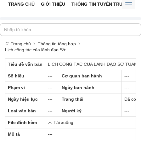
TRANG CHỦ
GIỚI THIỆU
THÔNG TIN TUYÊN TRUYỀN
V
Toggl
naviga
Trang chủ
Thông tin tổng hợp
Lịch công tác của lãnh đạo Sở
Tiêu đề văn bản
LỊCH CÔNG TÁC CỦA LÃNH ĐẠO SỞ TUẦN 3
Số hiệu
---
Cơ quan ban hành
---
Phạm vi
---
Ngày ban hành
---
Ngày hiệu lực
---
Trạng thái
Đã có hi
Loại văn bản
---
Người ký
---
File đính kèm
Tải xuống
Mô tả
---